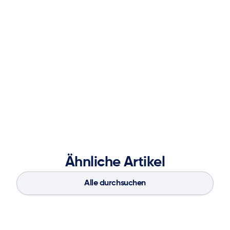
strategy, demand generation, team leadership, and
cross-functional collaboration. She thrives on bringing
teams together, aligning marketing with business
objectives, and leveraging partnerships to deliver
impactful results. A graduate of the Ernest G. Welch
School of Art and Design at Georgia State University,
she blends creative vision with analytical insight to
strengthen brand presence, accelerate market
demand, and fuel long-term business success.
Ähnliche Artikel
Alle durchsuchen