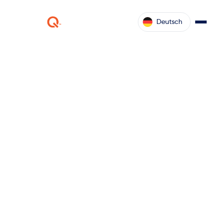
Deutsch
ketteQ
Vermögensverwaltung
Verfolgen, verwalten und optimieren Sie Ihre Anlagen mit
KI-gesteuerten Erkenntnissen und Anpassungsfähigkeit in
Echtzeit.
Demo anfordern
Kontakt