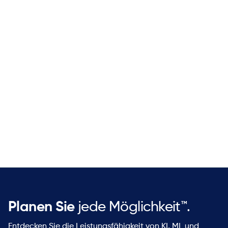
Verbesserte Asset-Nutzung und
Leistung
Stellen Sie sicher, dass Ihre Anlagen mit
maximaler Effizienz arbeiten, die
Produktivität steigern und den Wert Ihres
Unternehmens erhöhen.
Planen Sie
jede Möglichkeit™.
Entdecken Sie die Leistungsfähigkeit von KI, ML und