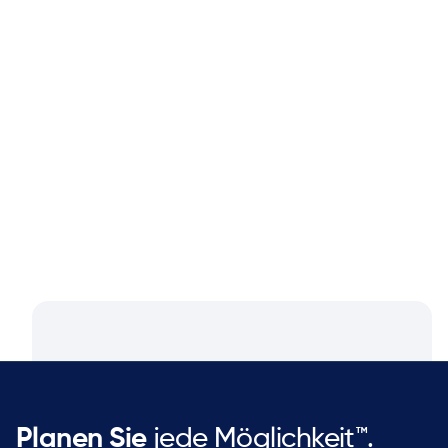
Blog
Aug 4, 2026
Closing the Supply Chain Gap: A
Q&A with Dan Luttner, Managing
Partner at NEOS by Argon & Co.
Planen Sie
jede Möglichkeit™.