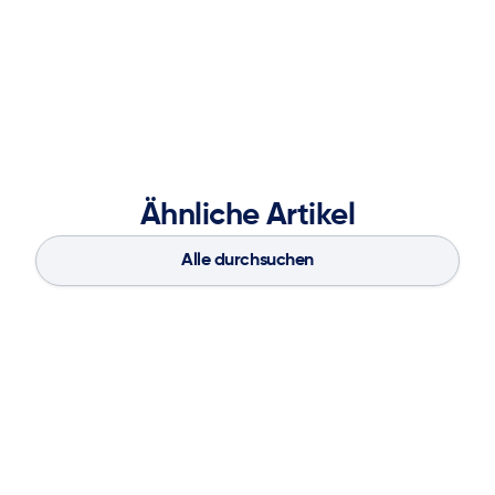
master’s degree in operations research from Georgia
Tech and a Bachelor of Engineering in Computer
Engineering from the University of Mumbai.
Ähnliche Artikel
Alle durchsuchen