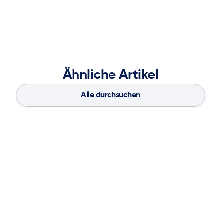
Andrew hat einen B.Sc. und einen Ph.D. in Chemie von
der Universität Calgary, Kanada.
Ähnliche Artikel
Alle durchsuchen
Blog
Aug 4, 2026