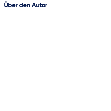
Über den Autor
Andrew Downard

ketteQ Geschäftsführendes Beiratsmitglied
Andrew Downard ist Chief Supply Chain Officer bei
Mativ und Mitglied des Executive Advisory Board bei