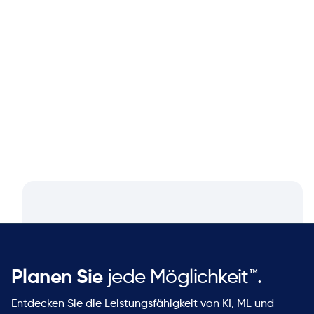
Blog
Aug 4, 2026
Closing the Supply Chain Gap: A
Q&A with Dan Luttner, Managing
Partner at NEOS by Argon & Co.
Planen Sie
jede Möglichkeit™.
Entdecken Sie die Leistungsfähigkeit von KI, ML und